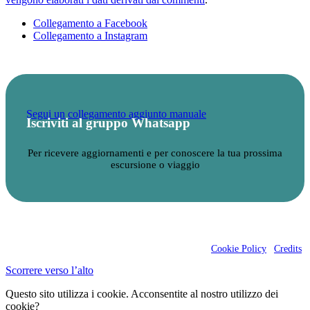
Collegamento a Facebook
Collegamento a Instagram
Segui un collegamento aggiunto manuale
Iscriviti al gruppo Whatsapp
Per ricevere aggiornamenti e per conoscere la tua prossima
escursione o viaggio
Davide Prati
Associato Aigae – N° Tessera E
R474
CF. PRTDVD80C02A565H – P.IVA 04313170401
Cookie Policy
|
Credits
Scorrere verso l’alto
Questo sito utilizza i cookie. Acconsentite al nostro utilizzo dei
cookie?